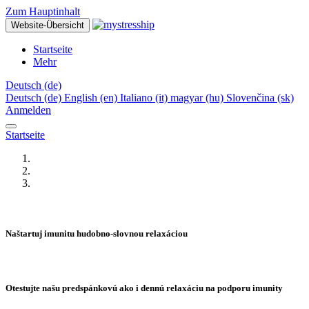
Zum Hauptinhalt
Website-Übersicht
Startseite
Mehr
Deutsch ‎(de)‎
Deutsch ‎(de)‎
English ‎(en)‎
Italiano ‎(it)‎
magyar ‎(hu)‎
Slovenčina ‎(sk)‎
Anmelden
Startseite
Naštartuj imunitu hudobno-slovnou relaxáciou
Otestujte našu predspánkovú ako i dennú relaxáciu na podporu imunity