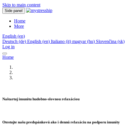
Skip to main content
Side panel
Home
More
English ‎(en)‎
Deutsch ‎(de)‎
English ‎(en)‎
Italiano ‎(it)‎
magyar ‎(hu)‎
Slovenčina ‎(sk)‎
Log in
Home
Naštartuj imunitu hudobno-slovnou relaxáciou
Otestujte našu predspánkovú ako i dennú relaxáciu na podporu imunity